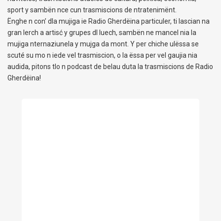
sport y sambën nce cun trasmiscions de ntratenimënt.
Ënghe n con’ dla mujiga ie Radio Gherdëina particuler, ti lascian na
gran lerch a artisć y grupes dl luech, sambën ne mancel nia la
mujiga nternaziunela y mujga da mont. Y per chiche ulëssa se
scuté su mo n iede vel trasmiscion, o la ëssa per vel gaujia nia
audida, pitons tlo n podcast de belau duta la trasmiscions de Radio
Gherdëina!