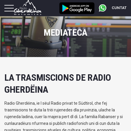
CUNTAT
MEDIATECA
LA TRASMISCIONS DE RADIO
GHERDËINA
Radio Gherdëina, ie l sëul Radio privat te Südtirol, che fej
trasmiscions te duta la trëi rujenedes dla pruvinzia, ulache la
rujeneda ladina, cuer la majera pert dl di. La familia Rabanser y si
cunlauradëurs nfurmea si publich radiofonich uni di cun duta la
nuviteies, trasmiscions atueles de cultura, politica, economia,